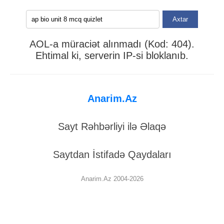
Axtar
AOL-a müraciət alınmadı (Kod: 404).
Ehtimal ki, serverin IP-si bloklanıb.
Anarim.Az
Sayt Rəhbərliyi ilə Əlaqə
Saytdan İstifadə Qaydaları
Anarim.Az 2004-2026