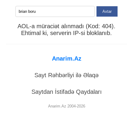
Axtar
AOL-a müraciət alınmadı (Kod: 404).
Ehtimal ki, serverin IP-si bloklanıb.
Anarim.Az
Sayt Rəhbərliyi ilə Əlaqə
Saytdan İstifadə Qaydaları
Anarim.Az 2004-2026