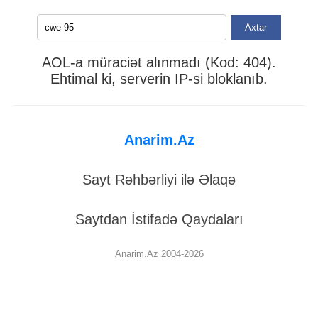
Axtar
AOL-a müraciət alınmadı (Kod: 404).
Ehtimal ki, serverin IP-si bloklanıb.
Anarim.Az
Sayt Rəhbərliyi ilə Əlaqə
Saytdan İstifadə Qaydaları
Anarim.Az 2004-2026