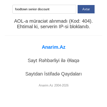
Axtar
AOL-a müraciət alınmadı (Kod: 404).
Ehtimal ki, serverin IP-si bloklanıb.
Anarim.Az
Sayt Rəhbərliyi ilə Əlaqə
Saytdan İstifadə Qaydaları
Anarim.Az 2004-2026