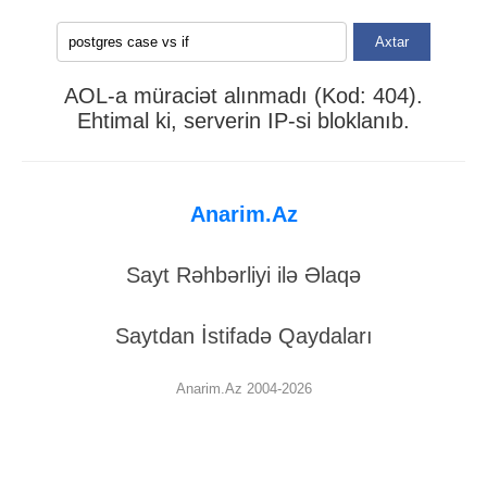
Axtar
AOL-a müraciət alınmadı (Kod: 404).
Ehtimal ki, serverin IP-si bloklanıb.
Anarim.Az
Sayt Rəhbərliyi ilə Əlaqə
Saytdan İstifadə Qaydaları
Anarim.Az 2004-2026