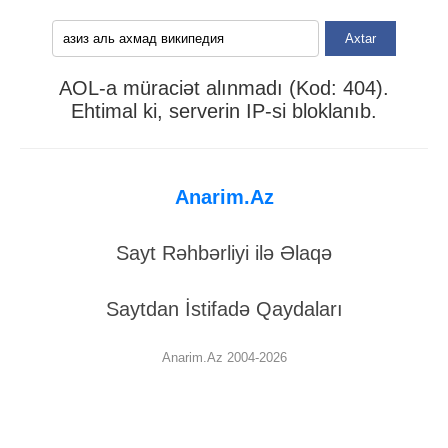
Axtar
AOL-a müraciət alınmadı (Kod: 404).
Ehtimal ki, serverin IP-si bloklanıb.
Anarim.Az
Sayt Rəhbərliyi ilə Əlaqə
Saytdan İstifadə Qaydaları
Anarim.Az 2004-2026