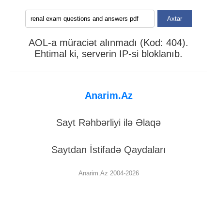
Axtar
AOL-a müraciət alınmadı (Kod: 404).
Ehtimal ki, serverin IP-si bloklanıb.
Anarim.Az
Sayt Rəhbərliyi ilə Əlaqə
Saytdan İstifadə Qaydaları
Anarim.Az 2004-2026