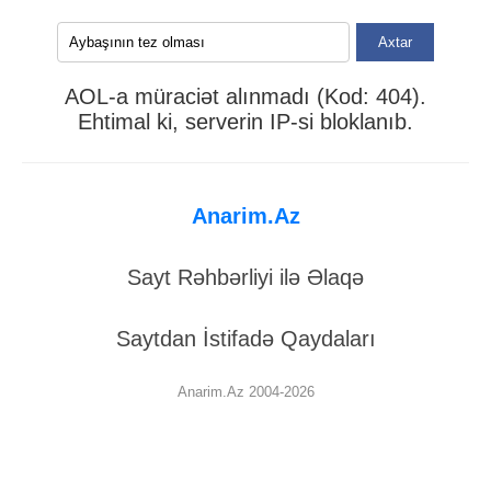
Axtar
AOL-a müraciət alınmadı (Kod: 404).
Ehtimal ki, serverin IP-si bloklanıb.
Anarim.Az
Sayt Rəhbərliyi ilə Əlaqə
Saytdan İstifadə Qaydaları
Anarim.Az 2004-2026