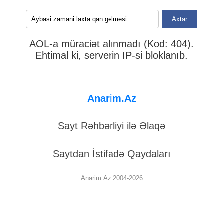
Axtar
AOL-a müraciət alınmadı (Kod: 404).
Ehtimal ki, serverin IP-si bloklanıb.
Anarim.Az
Sayt Rəhbərliyi ilə Əlaqə
Saytdan İstifadə Qaydaları
Anarim.Az 2004-2026