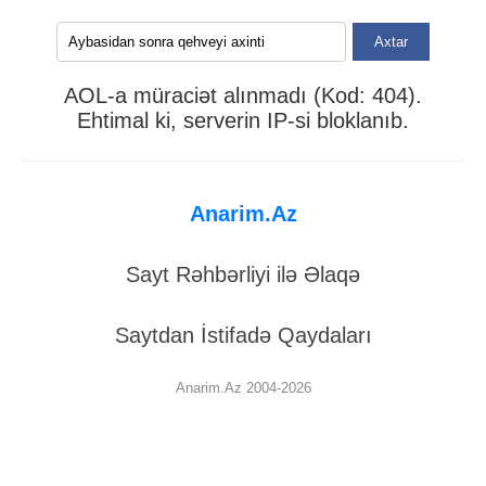
Axtar
AOL-a müraciət alınmadı (Kod: 404).
Ehtimal ki, serverin IP-si bloklanıb.
Anarim.Az
Sayt Rəhbərliyi ilə Əlaqə
Saytdan İstifadə Qaydaları
Anarim.Az 2004-2026