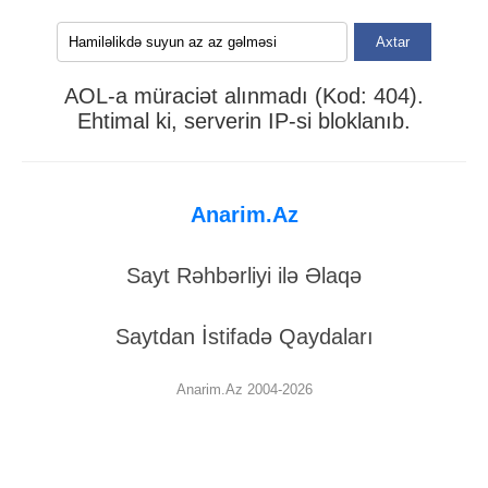
Axtar
AOL-a müraciət alınmadı (Kod: 404).
Ehtimal ki, serverin IP-si bloklanıb.
Anarim.Az
Sayt Rəhbərliyi ilə Əlaqə
Saytdan İstifadə Qaydaları
Anarim.Az 2004-2026