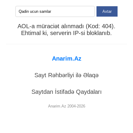
Axtar
AOL-a müraciət alınmadı (Kod: 404).
Ehtimal ki, serverin IP-si bloklanıb.
Anarim.Az
Sayt Rəhbərliyi ilə Əlaqə
Saytdan İstifadə Qaydaları
Anarim.Az 2004-2026