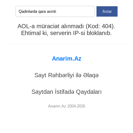
Axtar
AOL-a müraciət alınmadı (Kod: 404).
Ehtimal ki, serverin IP-si bloklanıb.
Anarim.Az
Sayt Rəhbərliyi ilə Əlaqə
Saytdan İstifadə Qaydaları
Anarim.Az 2004-2026