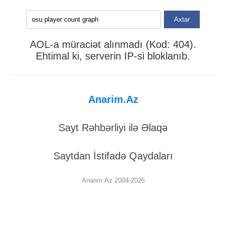
Axtar
AOL-a müraciət alınmadı (Kod: 404).
Ehtimal ki, serverin IP-si bloklanıb.
Anarim.Az
Sayt Rəhbərliyi ilə Əlaqə
Saytdan İstifadə Qaydaları
Anarim.Az 2004-2026