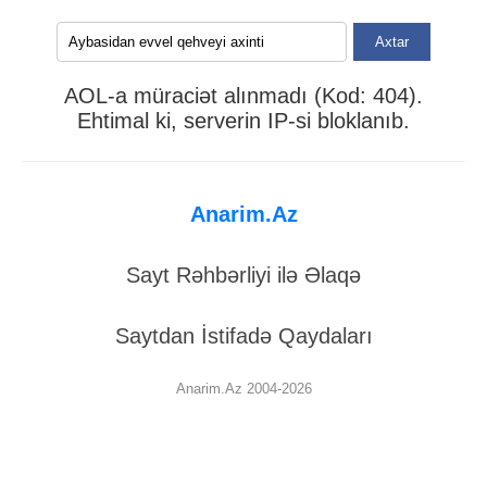
Axtar
AOL-a müraciət alınmadı (Kod: 404).
Ehtimal ki, serverin IP-si bloklanıb.
Anarim.Az
Sayt Rəhbərliyi ilə Əlaqə
Saytdan İstifadə Qaydaları
Anarim.Az 2004-2026