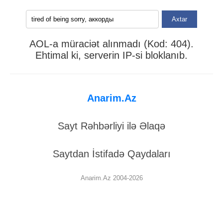
Axtar
AOL-a müraciət alınmadı (Kod: 404).
Ehtimal ki, serverin IP-si bloklanıb.
Anarim.Az
Sayt Rəhbərliyi ilə Əlaqə
Saytdan İstifadə Qaydaları
Anarim.Az 2004-2026