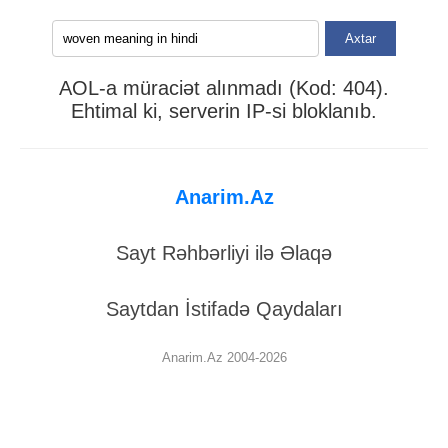
Axtar
AOL-a müraciət alınmadı (Kod: 404).
Ehtimal ki, serverin IP-si bloklanıb.
Anarim.Az
Sayt Rəhbərliyi ilə Əlaqə
Saytdan İstifadə Qaydaları
Anarim.Az 2004-2026