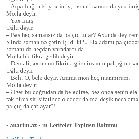
– Arpa-buğda ki yox imiş, deməli saman da yox imiş
Molla deyir:
– Yox imiş.
Oğlu deyir:
– Bəs heç samansız da palçıq tutar? Axunda deyirəm,
əlində saman nə çətin iş idi ki?.. Elə adamı palçıqda
samanı da heçdən yaradardı da...
Molla bir fikrə gedib deyir:
– Deməli, axundun fikrinə görə insanın palçığına sa
Oğlu deyir:
– Bəli. O, belə deyir. Amma mən heç inanmıram.
Molla deyir:
– Əgər bu doğrudan da belədirsə, bəs onda sənin el
tək bircə sir-sifətində o qədər dəlmə-deşik necə əm
palçıq da çatlayar?!
- anarim.az - in Letifeler Toplusu Bolumu