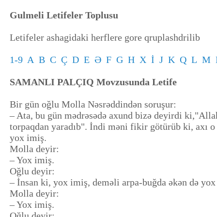
Gulmeli Letifeler Toplusu
Letifeler ashagidaki herflere gore qruplashdrilib
1-9
A
B
C
Ç
D
E
Ə
F
G
H
X
İ
J
K
Q
L
M
SAMANLI PALÇIQ Movzusunda Letife
Bir gün oğlu Molla Nəsrəddindən soruşur:
– Ata, bu gün mədrəsədə axund bizə deyirdi ki,"Alla
torpaqdan yaradıb". İndi məni fikir götürüb ki, axı 
yox imiş.
Molla deyir:
– Yox imiş.
Oğlu deyir:
– İnsan ki, yox imiş, deməli arpa-buğda əkən də yox
Molla deyir:
– Yox imiş.
Oğlu deyir: