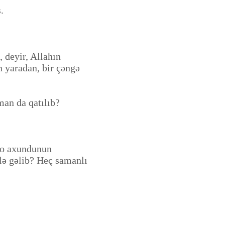
.
 deyir, Allahın
n yaradan, bir çəngə
man da qatılıb?
ə o axundunun
ələ gəlib? Heç samanlı