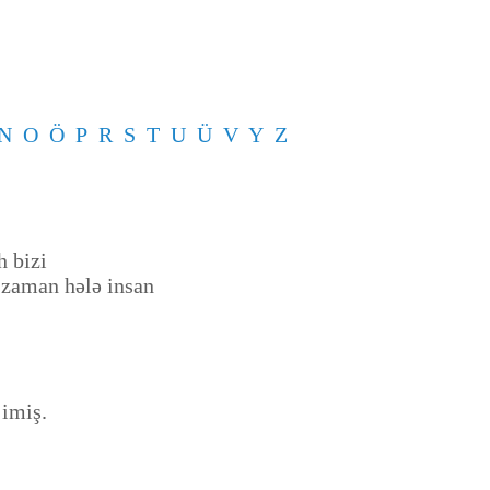
N
O
Ö
P
R
S
T
U
Ü
V
Y
Z
h bizi
o zaman hələ insan
 imiş.