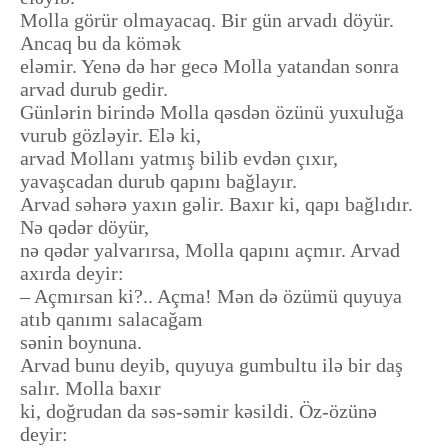
Molla görür olmayacaq. Bir gün arvadı döyür.
Ancaq bu da kömək
eləmir. Yenə də hər gecə Molla yatandan sonra
arvad durub gedir.
Günlərin birində Molla qəsdən özünü yuxuluğa
vurub gözləyir. Elə ki,
arvad Mollanı yatmış bilib evdən çıxır,
yavaşcadan durub qapını bağlayır.
Arvad səhərə yaxın gəlir. Baxır ki, qapı bağlıdır.
Nə qədər döyür,
nə qədər yalvarırsa, Molla qapını açmır. Arvad
axırda deyir:
– Açmırsan ki?.. Açma! Mən də özümü quyuya
atıb qanımı salacağam
sənin boynuna.
Arvad bunu deyib, quyuya gumbultu ilə bir daş
salır. Molla baxır
ki, doğrudan da səs-səmir kəsildi. Öz-özünə
deyir: