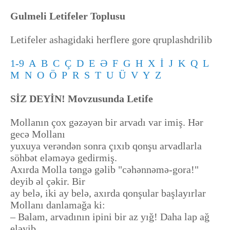
Gulmeli Letifeler Toplusu
Letifeler ashagidaki herflere gore qruplashdrilib
1-9
A
B
C
Ç
D
E
Ə
F
G
H
X
İ
J
K
Q
L
M
N
O
Ö
P
R
S
T
U
Ü
V
Y
Z
SİZ DEYİN! Movzusunda Letife
Mollanın çox gəzəyən bir arvadı var imiş. Hər
gecə Mollanı
yuxuya verəndən sonra çıxıb qonşu arvadlarla
söhbət eləməyə gedirmiş.
Axırda Molla təngə gəlib "cəhənnəmə-gora!"
deyib əl çəkir. Bir
ay belə, iki ay belə, axırda qonşular başlayırlar
Mollanı danlamağa ki:
– Balam, arvadının ipini bir az yığ! Daha lap ağ
eləyib.