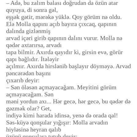
– Adə, bu zalım balası doğrudan da özün atar
quyuya, di sonra gəl,
eşşək gətir, mərəkə yüklə. Qoy görüm nə oldu.
Elə Molla qapını açıb bayıra çıxcaq, qapının
dalında gizlənmiş
arvad içəri girib qapının dalını vurur. Molla nə
qədər axtarırsa, arvadı
tapa bilmir. Axırda qayıdır ki, girsin evə, görür
qapı bağlıdır. İtələyir
açılmır. Axırda hirslənib başlayır döyməyə. Arvad
pəncərədən başını
çıxarıb deyir:
– Sən öləsən açmayacağam. Meyitini görüm
açmayacağam. Sən
məni yordun axı... Hər gecə, hər gecə, bu qədər də
gəzmək olar? Get,
indiyə kimi harada idinsə, yenə də orada qal!
Səs-küyə qonşular yığışır: Molla arvadın
hiyləsinə heyran qalıb
üzünü qonşulara tutub deyir: