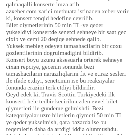
qalmaqalli konserte imza atib.
azxeber.com xarici metbuata istinaden xeber verir
ki, konsert tenqid hedefine cevrilib.
Bilet qiymetlerinin 50 min TL-ye qeder
yukseldiyi konsertde senetci sehneye bir saat gec
cixib ve cemi 20 deqiqe sehnede qalib.
Yuksek mebleg odeyen tamashacilarin bir coxu
gozlentilerinin dogrulmadigini bildirib.
Konsert boyu uzunu aksesuarla orterek sehneye
cixan repciye, gecenin sonunda bezi
tamashacilarin naraziliqlarini fit ve etiraz sesleri
ile ifade etdiyi, senetcinin ise bu reaksiyalar
fonunda erazini terk etdiyi bildirilir.
Qeyd edek ki, Travis Scottin Turkiyedeki ilk
konserti hele tedbir kecirilmezden evvel bilet
qiymetleri ile gundeme gelmishdi. Bezi
kateqoriyalar uzre biletlerin qiymeti 50 min TL-
ye qeder yukselmish, qara bazarda ise bu
reqemlerin daha da artdigi iddia olunmushdu.