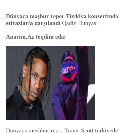
Dünyaca məşhur reper Türkiyə konsertində
etirazlarla qarşılandı
Qadin Dunyasi
Anarim.Az teqdim edir
Dunyaca meshhur repci Travis Scott turkiyede