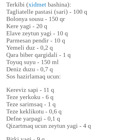
Terkibi (
xidmet
bashina):
Tagliatelle pastasi (sari) - 100 q
Bolonya sousu - 150 qr
Kere yagi - 20 q
Elave zeytun yagi - 10 q
Parmesan pendir - 10 q
Yemeli duz - 0,2 q
Qara biber qargidali - 1 q
Toyuq suyu - 150 ml
Deniz duzu - 0,7 q
Sos hazirlamaq ucun:
Kereviz sapi - 11 q
Teze yerkoku - 6 q
Teze sarimsaq - 1 q
Teze keklikotu - 0,6 q
Defne yarpagi - 0,1 q
Qizartmaq ucun zeytun yagi - 4 q
Bitki yagi - 9 q