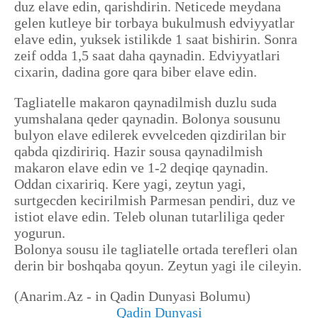
duz elave edin, qarishdirin. Neticede meydana
gelen kutleye bir torbaya bukulmush edviyyatlar
elave edin, yuksek istilikde 1 saat bishirin. Sonra
zeif odda 1,5 saat daha qaynadin. Edviyyatlari
cixarin, dadina gore qara biber elave edin.
Tagliatelle makaron qaynadilmish duzlu suda
yumshalana qeder qaynadin. Bolonya sousunu
bulyon elave edilerek evvelceden qizdirilan bir
qabda qizdiririq. Hazir sousa qaynadilmish
makaron elave edin ve 1-2 deqiqe qaynadin.
Oddan cixaririq. Kere yagi, zeytun yagi,
surtgecden kecirilmish Parmesan pendiri, duz ve
istiot elave edin. Teleb olunan tutarliliga qeder
yogurun.
Bolonya sousu ile tagliatelle ortada terefleri olan
derin bir boshqaba qoyun. Zeytun yagi ile cileyin.
(Anarim.Az - in Qadin Dunyasi Bolumu)
Qadin Dunyasi