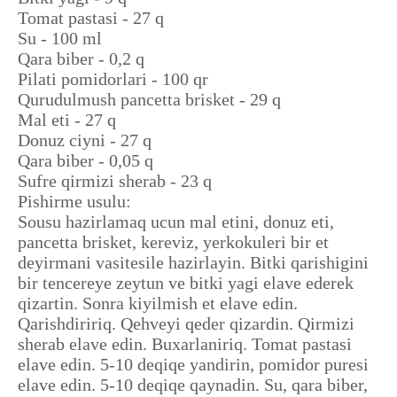
Tomat pastasi - 27 q
Su - 100 ml
Qara biber - 0,2 q
Pilati pomidorlari - 100 qr
Qurudulmush pancetta brisket - 29 q
Mal eti - 27 q
Donuz ciyni - 27 q
Qara biber - 0,05 q
Sufre qirmizi sherab - 23 q
Pishirme usulu:
Sousu hazirlamaq ucun mal etini, donuz eti,
pancetta brisket, kereviz, yerkokuleri bir et
deyirmani vasitesile hazirlayin. Bitki qarishigini
bir tencereye zeytun ve bitki yagi elave ederek
qizartin. Sonra kiyilmish et elave edin.
Qarishdiririq. Qehveyi qeder qizardin. Qirmizi
sherab elave edin. Buxarlaniriq. Tomat pastasi
elave edin. 5-10 deqiqe yandirin, pomidor puresi
elave edin. 5-10 deqiqe qaynadin. Su, qara biber,