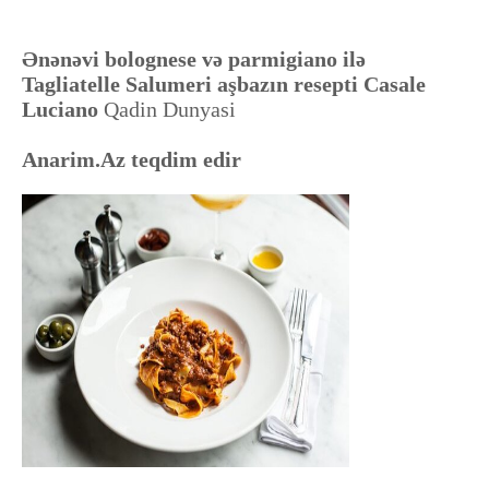
Ənənəvi bolognese və parmigiano ilə
Tagliatelle Salumeri aşbazın resepti Casale
Luciano
Qadin Dunyasi
Anarim.Az teqdim edir