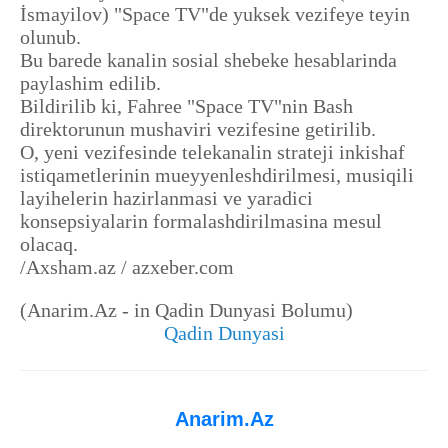
İsmayilov) "Space TV"de yuksek vezifeye teyin
olunub.
Bu barede kanalin sosial shebeke hesablarinda
paylashim edilib.
Bildirilib ki, Fahree "Space TV"nin Bash
direktorunun mushaviri vezifesine getirilib.
O, yeni vezifesinde telekanalin strateji inkishaf
istiqametlerinin mueyyenleshdirilmesi, musiqili
layihelerin hazirlanmasi ve yaradici
konsepsiyalarin formalashdirilmasina mesul
olacaq.
/Axsham.az / azxeber.com
(Anarim.Az - in Qadin Dunyasi Bolumu)
Qadin Dunyasi
Anarim.Az