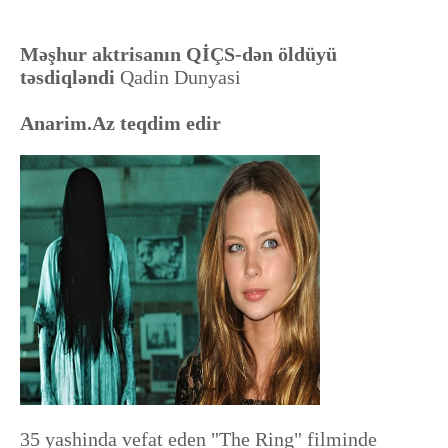
Məşhur aktrisanın QİÇS-dən öldüyü
təsdiqləndi
Qadin Dunyasi
Anarim.Az teqdim edir
35 yashinda vefat eden "The Ring" filminde