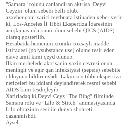
"Samara" rolunu canlandiran aktrisa Deyvi
Ceyzin olum sebebi belli olub.
azxeber.com xarici metbuata istinaden xeber verir
ki, Los-Anceles İl Tibbi Ekspertiza İdaresinin
aciqlamasinda onun olum sebebi QİCS (AİDS)
olaraq gosterilib.
Hesabatda hemcinin xroniki coxsayli madde
istifadesi (polysubstance use) olume tesir eden
elave amil kimi qeyd olunub.
İlkin merhelede aktrisanin yaxin cevresi onun
meningit ve agir qan infeksiyasi (sepsis) sebebile
olduyunu bildirmishdi. Lakin son tibbi ekspertiza
neticeleri bu iddiani deyishdirerek resmi sebebi
AİDS kimi tesdiqleyib.
Xatirladaq ki,Deyvi Ceyz "The Ring" filminde
Samara rolu ve "Lilo & Stitch" animasiyasinda
Lilo obrazinin sesi ile dunya shohreti
qazanmishdi.
Aysel