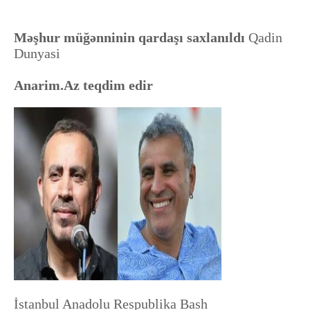
Məşhur müğənninin qardaşı saxlanıldı
Qadin
Dunyasi
Anarim.Az teqdim edir
İstanbul Anadolu Respublika Bash