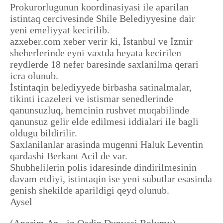
Prokurorlugunun koordinasiyasi ile aparilan
istintaq cercivesinde Shile Belediyyesine dair
yeni emeliyyat kecirilib.
azxeber.com xeber verir ki, İstanbul ve İzmir
sheherlerinde eyni vaxtda heyata kecirilen
reydlerde 18 nefer baresinde saxlanilma qerari
icra olunub.
İstintaqin belediyyede birbasha satinalmalar,
tikinti icazeleri ve istismar senedlerinde
qanunsuzluq, hemcinin rushvet muqabilinde
qanunsuz gelir elde edilmesi iddialari ile bagli
oldugu bildirilir.
Saxlanilanlar arasinda mugenni Haluk Leventin
qardashi Berkant Acil de var.
Shubhelilerin polis idaresinde dindirilmesinin
davam etdiyi, istintaqin ise yeni subutlar esasinda
genish shekilde aparildigi qeyd olunub.
Aysel