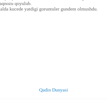
iaqnozu qoyulub.
 halda kucede yatdigi goruntuler gundem olmushdu.
Qadin Dunyasi