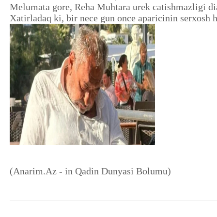
Melumata gore, Reha Muhtara urek catishmazligi d
Xatirladaq ki, bir nece gun once aparicinin serxosh
(Anarim.Az - in Qadin Dunyasi Bolumu)