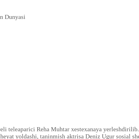
n Dunyasi
eli teleaparici Reha Muhtar xestexanaya yerleshdirilib.
 heyat yoldashi, taninmish aktrisa Deniz Ugur sosial s