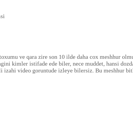
si
 toxumu ve qara zire son 10 ilde daha cox meshhur olmu
gini kimler istifade ede biler, nece muddet, hansi dozd
 izahi video goruntude izleye bilersiz. Bu meshhur bit