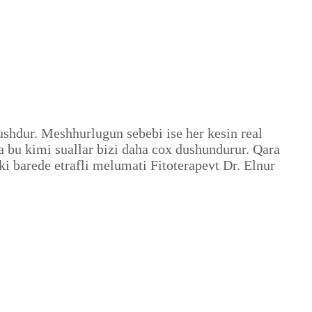
shdur. Meshhurlugun sebebi ise her kesin real
a bu kimi suallar bizi daha cox dushundurur. Qara
ki barede etrafli melumati Fitoterapevt Dr. Elnur