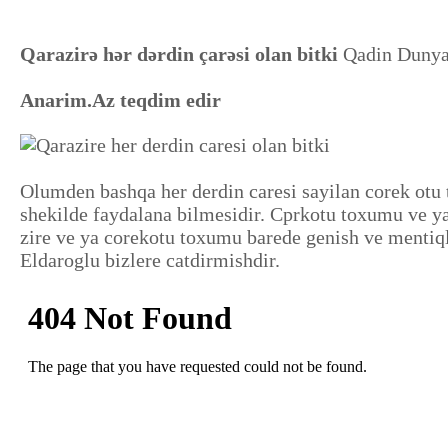
Qarazirə hər dərdin çarəsi olan bitki
Qadin Dunya
Anarim.Az teqdim edir
Olumden bashqa her derdin caresi sayilan corek otu
shekilde faydalana bilmesidir. Cprkotu toxumu ve ya
zire ve ya corekotu toxumu barede genish ve mentiqli
Eldaroglu bizlere catdirmishdir.