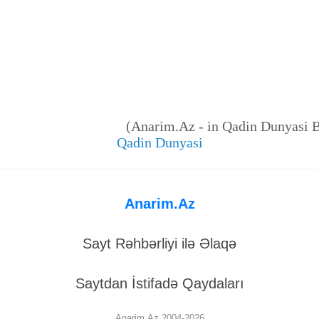
(Anarim.Az - in Qadin Dunyasi 
Qadin Dunyasi
Anarim.Az
Sayt Rəhbərliyi ilə Əlaqə
Saytdan İstifadə Qaydaları
Anarim.Az 2004-2026