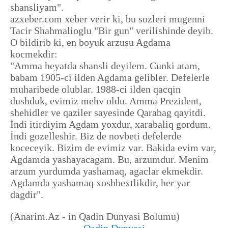
shansliyam".
azxeber.com xeber verir ki, bu sozleri mugenni
Tacir Shahmalioglu "Bir gun" verilishinde deyib.
O bildirib ki, en boyuk arzusu Agdama
kocmekdir:
"Amma heyatda shansli deyilem. Cunki atam,
babam 1905-ci ilden Agdama gelibler. Defelerle
muharibede olublar. 1988-ci ilden qacqin
dushduk, evimiz mehv oldu. Amma Prezident,
shehidler ve qaziler sayesinde Qarabag qayitdi.
İndi itirdiyim Agdam yoxdur, xarabaliq gordum.
İndi gozelleshir. Biz de novbeti defelerde
koceceyik. Bizim de evimiz var. Bakida evim var,
Agdamda yashayacagam. Bu, arzumdur. Menim
arzum yurdumda yashamaq, agaclar ekmekdir.
Agdamda yashamaq xoshbextlikdir, her yar
dagdir".
(Anarim.Az - in Qadin Dunyasi Bolumu)