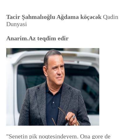
Tacir Şahmalıoğlu Ağdama köçəcək
Qadin
Dunyasi
Anarim.Az teqdim edir
"Senetin pik noqtesindeyem. Ona gore de