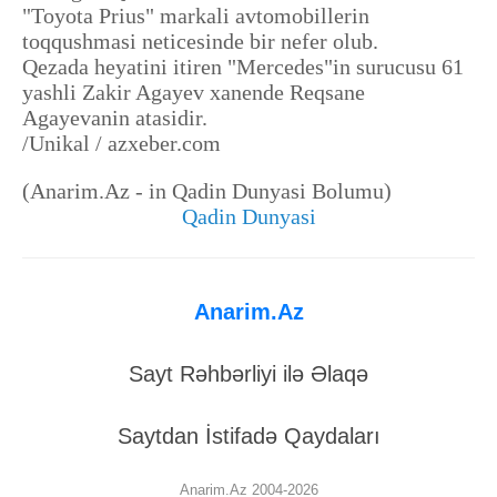
"Toyota Prius" markali avtomobillerin
toqqushmasi neticesinde bir nefer olub.
Qezada heyatini itiren "Mercedes"in surucusu 61
yashli Zakir Agayev xanende Reqsane
Agayevanin atasidir.
/Unikal / azxeber.com
(Anarim.Az - in Qadin Dunyasi Bolumu)
Qadin Dunyasi
Anarim.Az
Sayt Rəhbərliyi ilə Əlaqə
Saytdan İstifadə Qaydaları
Anarim.Az 2004-2026