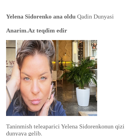
Yelena Sidorenko ana oldu
Qadin Dunyasi
Anarim.Az teqdim edir
Taninmish teleaparici Yelena Sidorenkonun qizi
dunyaya gelib.