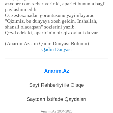
azxeber.com xeber verir ki, aparici bununla bagli
paylashim edib.
O, xestexanadan goruntusunu yayimlayaraq
"Qizimiz, bu dunyaya xosh geldin. İnshallah,
shansli olacaqsan" sozlerini yazib.
Qeyd edek ki, aparicinin bir qiz ovladi da var.
(Anarim.Az - in Qadin Dunyasi Bolumu)
Qadin Dunyasi
Anarim.Az
Sayt Rəhbərliyi ilə Əlaqə
Saytdan İstifadə Qaydaları
Anarim.Az 2004-2026