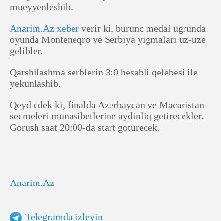
mueyyenleshib.
Anarim.Az
xeber
verir ki, burunc medal ugrunda
oyunda Monteneqro ve Serbiya yigmalari uz-uze
gelibler.
Qarshilashma serblerin 3:0 hesabli qelebesi ile
yekunlashib.
Qeyd edek ki, finalda Azerbaycan ve Macaristan
secmeleri munasibetlerine aydinliq getirecekler.
Gorush saat 20:00-da start goturecek.
Anarim.Az
Telegramda izleyin