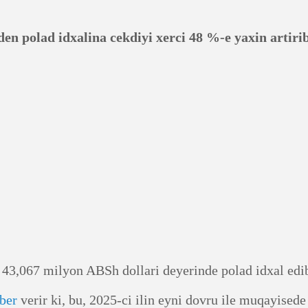
n polad idxalina cekdiyi xerci 48 %-e yaxin artiri
 43,067 milyon ABSh dollari deyerinde polad idxal edi
ber
verir ki, bu, 2025-ci ilin eyni dovru ile muqayised