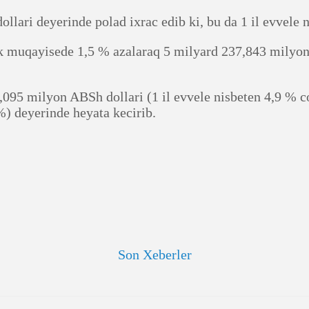
ari deyerinde polad ixrac edib ki, bu da 1 il evvele 
ik muqayisede 1,5 % azalaraq 5 milyard 237,843 milyon 
095 milyon ABSh dollari (1 il evvele nisbeten 4,9 % co
) deyerinde heyata kecirib.
Son Xeberler