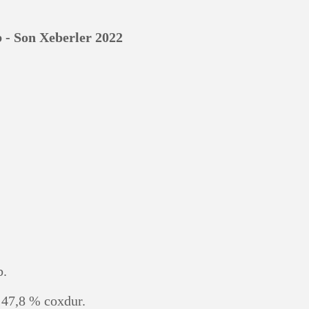
b - Son Xeberler 2022
b.
e 47,8 % coxdur.