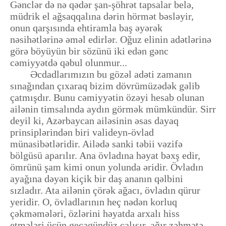
Gənclər də nə qədər şan-şöhrət tapsalar belə,
müdrik el ağsaqqalına dərin hörmət bəsləyir,
onun qarşısında ehtiramla baş əyərək
nəsihətlərinə əməl edirlər. Oğuz elinin adətlərinə
görə böyüyün bir sözünü iki edən gənc
cəmiyyətdə qəbul olunmur...
Əcdadlarımızın bu gözəl adəti zamanın
sınağından çıxaraq bizim dövrümüzədək gəlib
çatmışdır. Bunu cəmiyyətin özəyi hesab olunan
ailənin timsalında aydın görmək mümkündür. Sirr
deyil ki, Azərbaycan ailəsinin əsas dayaq
prinsiplərindən biri valideyn-övlad
münasibətləridir. Ailədə sanki təbii vəzifə
bölgüsü aparılır. Ana övladına həyat bəxş edir,
ömrünü şam kimi onun yolunda əridir. Övladın
ayağına dəyən kiçik bir daş ananın qəlbini
sızladır. Ata ailənin çörək ağacı, övladın qürur
yeridir. O, övladlarının heç nədən korluq
çəkməmələri, özlərini həyatda arxalı hiss
etmələri üçün gecəgündüz çalışır, ağır zəhmətə