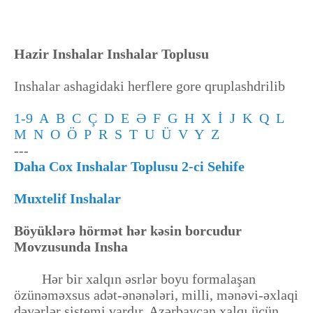
Hazir Inshalar Inshalar Toplusu
Inshalar ashagidaki herflere gore qruplashdrilib
1-9
A
B
C
Ç
D
E
Ə
F
G
H
X
İ
J
K
Q
L
M
N
O
Ö
P
R
S
T
U
Ü
V
Y
Z
---
Daha Cox Inshalar Toplusu 2-ci Sehife
Muxtelif Inshalar
Böyüklərə hörmət hər kəsin borcudur
Movzusunda Insha
Hər bir xalqın əsrlər boyu formalaşan
özünəməxsus adət-ənənələri, milli, mənəvi-əxlaqi
dəyərlər sistemi vardır. Azərbaycan xalqı üçün