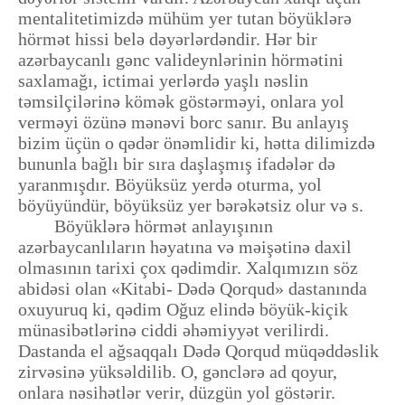
mentalitetimizdə mühüm yer tutan böyüklərə
hörmət hissi belə dəyərlərdəndir. Hər bir
azərbaycanlı gənc valideynlərinin hörmətini
saxlamağı, ictimai yerlərdə yaşlı nəslin
təmsilçilərinə kömək göstərməyi, onlara yol
verməyi özünə mənəvi borc sanır. Bu anlayış
bizim üçün o qədər önəmlidir ki, hətta dilimizdə
bununla bağlı bir sıra daşlaşmış ifadələr də
yaranmışdır. Böyüksüz yerdə oturma, yol
böyüyündür, böyüksüz yer bərəkətsiz olur və s.
Böyüklərə hörmət anlayışının
azərbaycanlıların həyatına və məişətinə daxil
olmasının tarixi çox qədimdir. Xalqımızın söz
abidəsi olan «Kitabi- Dədə Qorqud» dastanında
oxuyuruq ki, qədim Oğuz elində böyük-kiçik
münasibətlərinə ciddi əhəmiyyət verilirdi.
Dastanda el ağsaqqalı Dədə Qorqud müqəddəslik
zirvəsinə yüksəldilib. O, gənclərə ad qoyur,
onlara nəsihətlər verir, düzgün yol göstərir.