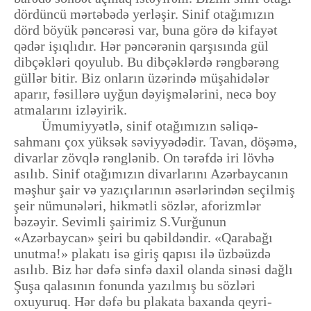
dördüncü mərtəbədə yerləşir. Sinif otağımızın
dörd böyük pəncərəsi var, buna görə də kifayət
qədər işıqlıdır. Hər pəncərənin qarşısında gül
dibçəkləri qoyulub. Bu dibçəklərdə rəngbərəng
güllər bitir. Biz onların üzərində müşahidələr
aparır, fəsillərə uyğun dəyişmələrini, necə boy
atmalarını izləyirik.
Ümumiyyətlə, sinif otağımızın səliqə-
sahmanı çox yüksək səviyyədədir. Tavan, döşəmə,
divarlar zövqlə rənglənib. On tərəfdə iri lövhə
asılıb. Sinif otağımızın divarlarını Azərbaycanın
məşhur şair və yazıçılarının əsərlərindən seçilmiş
şeir nümunələri, hikmətli sözlər, aforizmlər
bəzəyir. Sevimli şairimiz S.Vurğunun
«Azərbaycan» şeiri bu qəbildəndir. «Qarabağı
unutma!» plakatı isə giriş qapısı ilə üzbəüzdə
asılıb. Biz hər dəfə sinfə daxil olanda sinəsi dağlı
Şuşa qalasının fonunda yazılmış bu sözləri
oxuyuruq. Hər dəfə bu plakata baxanda qeyri-