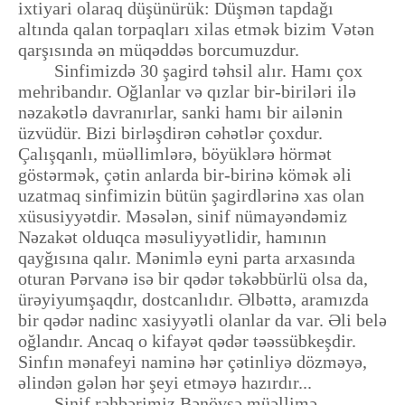
ixtiyari olaraq düşünürük: Düşmən tapdağı
altında qalan torpaqları xilas etmək bizim Vətən
qarşısında ən müqəddəs borcumuzdur.
Sinfimizdə 30 şagird təhsil alır. Hamı çox
mehribandır. Oğlanlar və qızlar bir-biriləri ilə
nəzakətlə davranırlar, sanki hamı bir ailənin
üzvüdür. Bizi birləşdirən cəhətlər çoxdur.
Çalışqanlı, müəllimlərə, böyüklərə hörmət
göstərmək, çətin anlarda bir-birinə kömək əli
uzatmaq sinfimizin bütün şagirdlərinə xas olan
xüsusiyyətdir. Məsələn, sinif nümayəndəmiz
Nəzakət olduqca məsuliyyətlidir, hamının
qayğısına qalır. Mənimlə eyni parta arxasında
oturan Pərvanə isə bir qədər təkəbbürlü olsa da,
ürəyiyumşaqdır, dostcanlıdır. Əlbəttə, aramızda
bir qədər nadinc xasiyyətli olanlar da var. Əli belə
oğlandır. Ancaq o kifayət qədər təəssübkeşdir.
Sinfın mənafeyi naminə hər çətinliyə dözməyə,
əlindən gələn hər şeyi etməyə hazırdır...
Sinif rəhbərimiz Bənövşə müəllimə