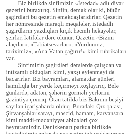
Biz birlikdə sinfimizin «İstedad» adlı divar
qəzetini buraxırıq. Sinfin, demək olar ki, bütün
şagirdləri bu qəzetin əməkdaşlarıdırlar. Qəzetin
hər nömrəsində maraqlı məqalələr, istedadlı
şagirdlərin yazdıqları kiçik həcmli hekayələr,
şeirlər, lətifələr dərc olunur. Qəzetin «Bizim
əlaçılar», «Təbiətsevərlər», «Yurdumuz,
tariximiz», «Ana Vətən çağırır!» kimi rubrikaları
var.
Sinfimizin şagirdləri dərslərdə çalışqan və
intizamlı olduqları kimi, yaxşı əylənməyi də
bacarırlar. Biz bayramları, əlamətdar günləri
hamılıqla bir yerdə keçirməyi xoşlayırıq. Belə
günlərdə, adətən, şəhərin görməli yerlərini
gəzintiyə çıxırıq. Ötən tətildə biz Bakının beşiyi
sayılan içərişəhərdə olduq. Buradakı Qız qalası,
Şirvanşahlar sarayı, məscid, hamam, karvansara
kimi maddi-mədəniyyət abidələri çox
heyrətamizdir. Dənizkənarı parkda birlikdə
keçirdiyimiz anlar da xoş xatirə tək yaddaşımıza