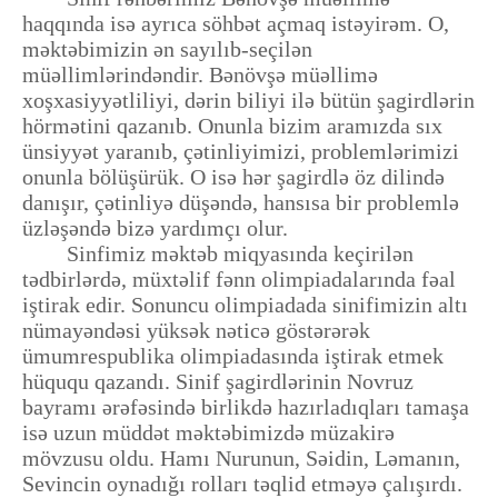
haqqında isə ayrıca söhbət açmaq istəyirəm. O,
məktəbimizin ən sayılıb-seçilən
müəllimlərindəndir. Bənövşə müəllimə
xoşxasiyyətliliyi, dərin biliyi ilə bütün şagirdlərin
hörmətini qazanıb. Onunla bizim aramızda sıx
ünsiyyət yaranıb, çətinliyimizi, problemlərimizi
onunla bölüşürük. O isə hər şagirdlə öz dilində
danışır, çətinliyə düşəndə, hansısa bir problemlə
üzləşəndə bizə yardımçı olur.
Sinfimiz məktəb miqyasında keçirilən
tədbirlərdə, müxtəlif fənn olimpiadalarında fəal
iştirak edir. Sonuncu olimpiadada sinifimizin altı
nümayəndəsi yüksək nəticə göstərərək
ümumrespublika olimpiadasında iştirak etmek
hüququ qazandı. Sinif şagirdlərinin Novruz
bayramı ərəfəsində birlikdə hazırladıqları tamaşa
isə uzun müddət məktəbimizdə müzakirə
mövzusu oldu. Hamı Nurunun, Səidin, Ləmanın,
Sevincin oynadığı rolları təqlid etməyə çalışırdı.