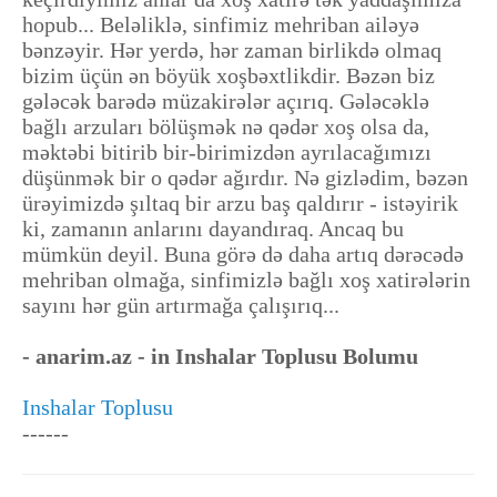
hopub... Beləliklə, sinfimiz mehriban ailəyə
bənzəyir. Hər yerdə, hər zaman birlikdə olmaq
bizim üçün ən böyük xoşbəxtlikdir. Bəzən biz
gələcək barədə müzakirələr açırıq. Gələcəklə
bağlı arzuları bölüşmək nə qədər xoş olsa da,
məktəbi bitirib bir-birimizdən ayrılacağımızı
düşünmək bir o qədər ağırdır. Nə gizlədim, bəzən
ürəyimizdə şıltaq bir arzu baş qaldırır - istəyirik
ki, zamanın anlarını dayandıraq. Ancaq bu
mümkün deyil. Buna görə də daha artıq dərəcədə
mehriban olmağa, sinfimizlə bağlı xoş xatirələrin
sayını hər gün artırmağa çalışırıq...
- anarim.az - in Inshalar Toplusu Bolumu
Inshalar Toplusu
------