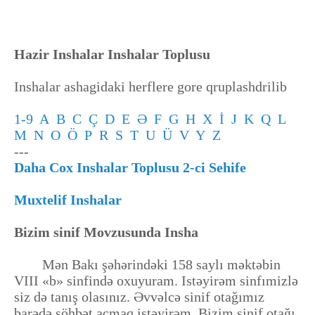
Hazir Inshalar Inshalar Toplusu
Inshalar ashagidaki herflere gore qruplashdrilib
1-9
A
B
C
Ç
D
E
Ə
F
G
H
X
İ
J
K
Q
L
M
N
O
Ö
P
R
S
T
U
Ü
V
Y
Z
---
Daha Cox Inshalar Toplusu 2-ci Sehife
Muxtelif Inshalar
Bizim sinif Movzusunda Insha
Mən Bakı şəhərindəki 158 saylı məktəbin
VIII «b» sinfində oxuyuram. Istəyirəm sinfımizlə
siz də tanış olasınız. Əvvəlcə sinif otağımız
barədə söhbət açmaq istəyirəm. Bizim sinif otağı