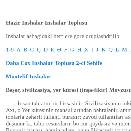
Hazir Inshalar Inshalar Toplusu
Inshalar ashagidaki herflere gore qruplashdrilib
1-9
A
B
C
Ç
D
E
Ə
F
G
H
X
İ
J
K
Q
L
M
---
Daha Cox Inshalar Toplusu 2-ci Sehife
Muxtelif Inshalar
Bəşər, sivilizasiya, yer kürəsi (inşa-fikir) Movzu
İnsan təbiətin bir hissəsidir. Sivilizasiyanın ink
Axı, o Yer kürəsinin məhsullarından bəhrələnir, amma 
tonlarla zəhərli tullantı buraxır; zavod tullantılar
düşünür ki, təbii resursların bu cür qaydasız və inte
Bununla yanaşı, həmin adam, onun ölkəsində və ya şəh