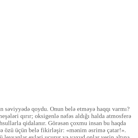
tün səviyyədə qoydu. Onun belə etməyə haqqı varmı?
meşələri qırır; oksigenlə nəfəs aldığı halda atmosferə
məhsullarla qidalanır. Görəsən çoxmu insan bu haqda
rə özü üçün belə fikirləşir: «mənim əsrimə çatar!».
 leysanlar evləri uçurur və yaxud onlar yerin altına