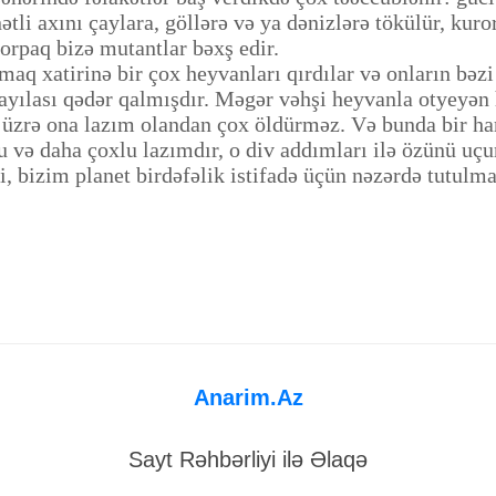
unətli axını çaylara, göllərə və ya dənizlərə tökülür, ku
torpaq bizə mutantlar bəxş edir.
xatirinə bir çox heyvanları qırdılar və onların bəzi 
ılası qədər qalmışdır. Məgər vəhşi heyvanla otyeyən h
ət üzrə ona lazım olandan çox öldürməz. Və bunda bir 
u və daha çoxlu lazımdır, o div addımları ilə özünü uçu
bizim planet birdəfəlik istifadə üçün nəzərdə tutulma
Anarim.Az
Sayt Rəhbərliyi ilə Əlaqə