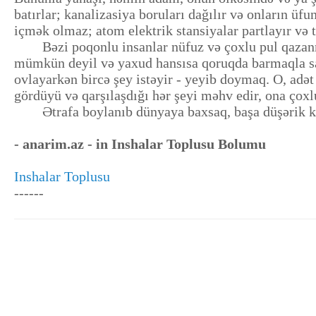
batırlar; kanalizasiya boruları dağılır və onların üf
içmək olmaz; atom elektrik stansiyalar partlayır və 
Bəzi poqonlu insanlar nüfuz və çoxlu pul qazanmaq 
mümkün deyil və yaxud hansısa qoruqda barmaqla say
ovlayarkən bircə şey istəyir - yeyib doymaq. O, ad
gördüyü və qarşılaşdığı hər şeyi məhv edir, ona çoxl
Ətrafa boylanıb dünyaya baxsaq, başa düşərik ki, 
- anarim.az - in Inshalar Toplusu Bolumu
Inshalar Toplusu
------