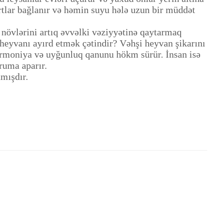
rortlar bağlanır və həmin suyu hələ uzun bir müddət
növlərini artıq əvvəlki vəziyyətinə qaytarmaq
eyvanı ayırd etmək çətindir? Vəhşi heyvan şikarını
harmoniya və uyğunluq qanunu hökm sürür. İnsan isə
ruma aparır.
mışdır.