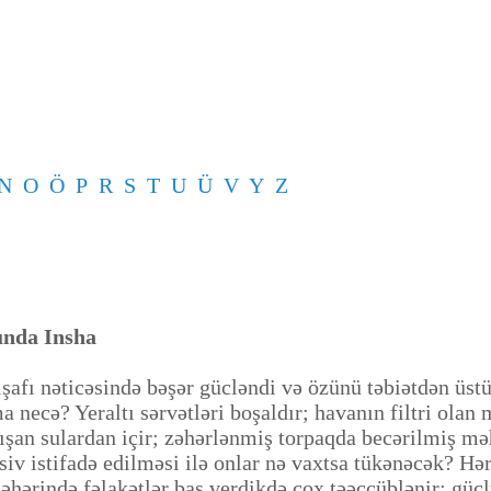
N
O
Ö
P
R
S
T
U
Ü
V
Y
Z
sunda Insha
işafı nəticəsində bəşər gücləndi və özünü təbiətdən üs
necə? Yeraltı sərvətləri boşaldır; havanın filtri olan 
ı axışan sulardan içir; zəhərlənmiş torpaqda becərilmiş 
nsiv istifadə edilməsi ilə onlar nə vaxtsa tükənəcək? Hə
ərində fəlakətlər baş verdikdə çox təəccüblənir: güclü