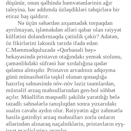
düşünür, onun qəlbində həmvətənlərinin ağır
taleyinə, hər addımda üzləşdikləri təhqirlərə bir
etiraz baş qaldırır.
Nə üçün səhərdən axşamadək torpaqdan
ayrılmayan, işləməkdən əlləri qabar olan rəiyyət
külfətini dolandırmaqda çətinlik çəkir? Adətən,
öz fikirlərini lakonik tərzdə ifadə edən
C.Məmmədquluzadə «Qurbanəli bəy»
hekayəsində pristavın otağındakı yemək stolunu,
çəmənlikdəki süfrəni hər xırdalığına qədər
qələmə almışdır. Pristavın arvadının adqoyma
günü münasibətilə təşkil olunan qonaqlığa
hazırlıq səhnəsində növ-növ ləziz təamlardan,
müxtəlif ərzaq məhsullarından gen-bol söhbət
açılır. Müəllifin məqsədli şəkildə yaratdığı belə
təzadlı səhnələrlə tanışlıqdan sonra yuxarıdakı
sualın cavabı aydın olur. Rəiyyətin ağır zəhmətlə
hasilə gətirdiyi ərzaq məhsulları zorla onların
əllərindən alınaraq naçalniklərin, pristavların eyş-
işrət məclislərinə aparılır.