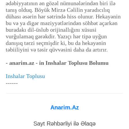
ədəbiyyatının ən gözəl nümunələrindən biri ilə
tanış olduq. Böyük Mirzə Cəlilin yaradıcılıq
dühası əsərin hər sətrində hiss olunur. Hekayənin
bu və ya digər məziyyətlərindən söhbət açarkən
buradakı dil-üslub orijinallığını xüsusi
vurğulamaq gərəkdir. Yazıçı hər tipə uyğun
danışıq tərzi seçmişdir ki, bu da hekayənin
təbiiliyini və təsir qüvvəsini daha da artırır.
- anarim.az - in Inshalar Toplusu Bolumu
Inshalar Toplusu
------
Anarim.Az
Sayt Rəhbərliyi ilə Əlaqə