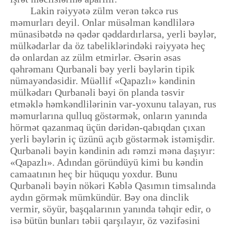
Lakin rəiyyətə zülm verən təkcə rus
məmurları deyil. Onlar müsəlman kəndlilərə
münasibətdə nə qədər qəddardırlarsa, yerli bəylər,
mülkədarlar da öz tabeliklərindəki rəiyyətə heç
də onlardan az zülm etmirlər. Əsərin əsas
qəhrəmanı Qurbanəli bəy yerli bəylərin tipik
nümayəndəsidir. Müəllif «Qapazlı» kəndinin
mülkədarı Qurbanəli bəyi ön planda təsvir
etməklə həmkəndlilərinin var-yoxunu talayan, rus
məmurlarına qulluq göstərmək, onların yanında
hörmət qazanmaq üçün dəridən-qabıqdan çıxan
yerli bəylərin iç üzünü açıb göstərmək istəmişdir.
Qurbanəli bəyin kəndinin adı rəmzi məna daşıyır:
«Qapazlı». Adından göründüyü kimi bu kəndin
camaatının heç bir hüququ yoxdur. Bunu
Qurbanəli bəyin nökəri Kəblə Qasımın timsalında
aydın görmək mümkündür. Bəy ona dinclik
vermir, söyür, başqalarının yanında təhqir edir, o
isə bütün bunları təbii qarşılayır, öz vəzifəsini