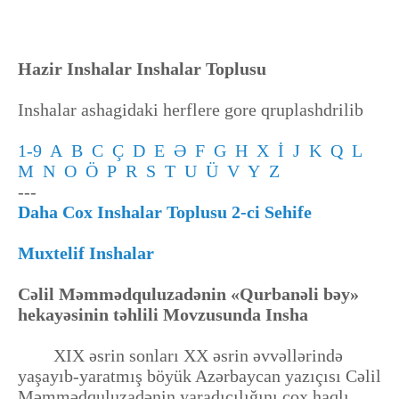
Hazir Inshalar Inshalar Toplusu
Inshalar ashagidaki herflere gore qruplashdrilib
1-9
A
B
C
Ç
D
E
Ə
F
G
H
X
İ
J
K
Q
L
M
N
O
Ö
P
R
S
T
U
Ü
V
Y
Z
---
Daha Cox Inshalar Toplusu 2-ci Sehife
Muxtelif Inshalar
Cəlil Məmmədquluzadənin «Qurbanəli bəy»
hekayəsinin təhlili Movzusunda Insha
XIX əsrin sonları XX əsrin əvvəllərində
yaşayıb-yaratmış böyük Azərbaycan yazıçısı Cəlil
Məmmədquluzadənin yaradıcılığını çox haqlı