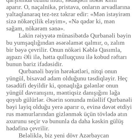
aparır. O, naçalnikə, pristava, onların arvadlarına
yaltaqlanaraq tez-tez təkrar edir: «Mən istəyirəm
sizə nökərçilik eləyim», «Nə qədər ki, mən
sağam, nökərəm sənə».
Lakin rəiyyətə münasibətdə Qurbanəli bəyin
bu yumşaqlığından əsərəlamət qalmır, o, zalım
bir bəyə çevrilir. Onun nökəri Kəblə Qasımla,
aşpazı Əli ilə, hətta qulluqçusu ilə kobud rəftarı
bunun bariz ifadəsidir.
Qurbanəli bəyin hərəkətləri, nitqi onun
yüngül, bisavad adam olduğunu təsdiqləyir. Heç
təsadüfi deyildir ki, qonaqlığa gələnlər onun
yüngül davranışını, məntiqsiz danışığını lağa
qoyub gülürlər. Əsərin sonunda müəllif Qurbanəli
bəyi layiq olduğu yerə aparır o, evinə dəvət etdiyi
rus məmurlarından gizlənmək üçün tövlədə atın
axurunu seçir və bununla da daha kəskin gülüş
hədəfinə çevrilir.
Beləliklə, biz yeni dövr Azərbaycan