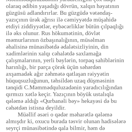
olaraq ədibin yaşadığı dövrün, xalqın həyatının
güzgüsü adlandırırlar. Bu güzgüdə vətəndaş-
yazıçının ürək ağrısı ilə cəmiyyətdə müşahidə
etdiyi ziddiyyətlər, eybəcərliklər bütün çılpaqlığı
ilə əks olunur. Rus hökumətinin, dövlət
məmurlarının özbaşınalığının, müsəlman
əhalisinə münasibətdə ədalətsizliyinin, din
xadimlərinin xalqı cəhalətdə saxlamağa
çalışmalarının, yerli bəylərin, torpaq sahiblərinin
harınlığı, bir parça çörək üçün səhərdən
axşamadək ağır zəhmətə qatlaşan rəiyyətin
hüquqsuzluğunun, təhsildən uzaq düşməsinin
tənqidi C.Məmmədquluzadənin yaradıcılığından
qırmızı xətlə keçir. Yazıçının böyük ustalıqla
qələmə aldığı «Qurbanəli bəy» hekayəsi də bu
cəhətdən istisna deyildir.
Müəllif əsəri o qədər məharətlə qələmə
almışdır ki, oxucu burada təsvir olunan hadisələrə
seyrçi münasibətində qala bilmir, həm də