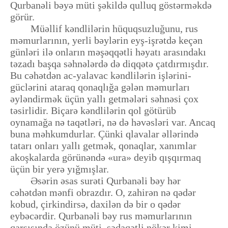
Qurbanəli bəyə müti şəkildə qulluq göstərməkdə
görür.
Müəllif kəndlilərin hüquqsuzluğunu, rus
məmurlarının, yerli bəylərin eyş-işrətdə keçən
günləri ilə onların məşəqqətli həyatı arasındakı
təzadı başqa səhnələrdə də diqqətə çatdırmışdır.
Bu cəhətdən ac-yalavac kəndlilərin işlərini-
güclərini ataraq qonaqlığa gələn məmurları
əyləndirmək üçün yallı getmələri səhnəsi çox
təsirlidir. Biçarə kəndlilərin qol götürüb
oynamağa nə taqətləri, nə də həvəsləri var. Ancaq
buna məhkumdurlar. Çünki qlavalar əllərində
tatarı onları yallı getmək, qonaqlar, xanımlar
akoşkalarda görünəndə «ura» deyib qışqırmaq
üçün bir yerə yığmışlar.
Əsərin əsas surəti Qurbanəli bəy hər
cəhətdən mənfi obrazdır. O, zahirən nə qədər
kobud, çirkindirsə, daxilən də bir o qədər
eybəcərdir. Qurbanəli bəy rus məmurlarının
qarşısında özünü müti, sədaqətli nökər kimi