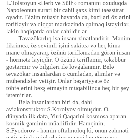
L.Tolstoyun «Hərb və Sülh» romanını oxuduqda
Napoleonun surəti bir cahil şəxs kimi təəssürat
oyadır. Bizim müasir həyatda da, bəziləri özlərini
tərifləyir və diqqət mərkəzində qalmaq istəyirlər,
lakin həqiqətdə onlar cahildirlər.
Təvazökarlıq isə insanı zinətləndirir. Mənim
fikrimcə, öz sevimli işini sakitcə və heç kimə
mane olmayaraq, özünü tərifləmədən görən insan
- hörmətə layiqdir. O özünü tərifləmir, təkəbbür
göstərmir və bilgiləri ilə lovğalanmır. Belə
təvazökar insanlardan o cümlədən, alimlər və
mühəndislər yetişir. Onlar bəşəriyyətə öz
töhfələrini bəxş etməyin müqabilində heç bir şey
istəmirlər.
Belə insanlardan biri də, dahi
aviakonstruktor S.Korolyov olmuşdur. O,
dünyada ilk dəfə, Yuri Qaqarini kosmosa aparan
kosmik gəminin müəllifidir. Həmçinin,
S.Fyodorov - həmin oftalmoloq ki, onun zəhməti
nəticəsində minlərlə insan yenidən görməyə