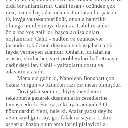
zidd bir anlamlardır. Cahil insan - özündən çox
razı, özünü başqalarından üstün tutan bir şəxsdir.
O, lovğa və təkəbbürlüdür, onunla həmfikir
olmağa ümid etməyə dəyməz. Cahil insanlar
özlərinə xoş gəlirlər, başqaları isə onları
xoşlamırlar. Cahil - xudbin və özünüsevər
insandır, tək özünü düşünən və başqalarına bir
fayda verməyən adamdır. Onların iddialarına
əsasən, elmlər heç vaxt problemləri həll etməyə
qadir deyillər. Cahil - yaltaqların dostu və
ədavətin atasıdır.
Mənə elə gəlir ki, Napoleon Bonapart çox
özünə vurğun və özündən razı bir insan olmuşdur.
Döyüşdən sonra o, döyüş meydanını
təkəbbürlə gəzərək düşmənlərin cəsədlərinə
tamaşa edirdi. Bəs nə, o ki, qəhrəmandır! O
hökmdardır! Yəni, hələ ki. Atalar yaxşı deyib:
«Sən saydığını say, gör fələk nə sayır». Lakin
əsgərlər bəzən onun əməllərini pisləyirdilər.