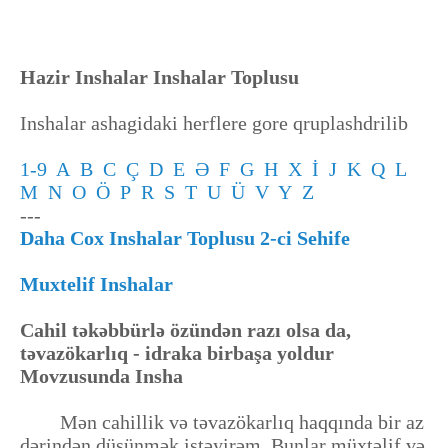
Hazir Inshalar Inshalar Toplusu
Inshalar ashagidaki herflere gore qruplashdrilib
1-9
A
B
C
Ç
D
E
Ə
F
G
H
X
İ
J
K
Q
L
M
N
O
Ö
P
R
S
T
U
Ü
V
Y
Z
---
Daha Cox Inshalar Toplusu 2-ci Sehife
Muxtelif Inshalar
Cahil təkəbbürlə özündən razı olsa da,
təvazökarlıq - idraka birbaşa yoldur
Movzusunda Insha
Mən cahillik və təvazökarlıq haqqında bir az
dərindən düşünmək istəyirəm. Bunlar müxtəlif və