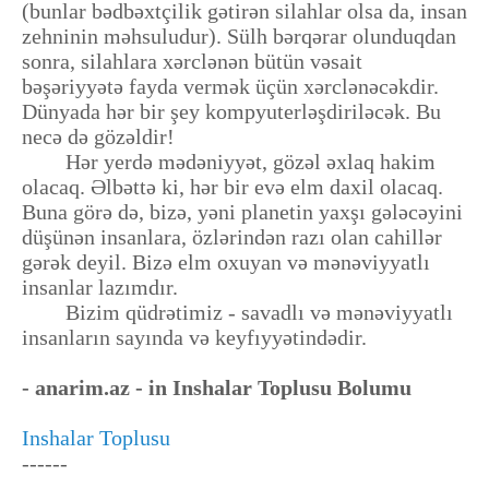
(bunlar bədbəxtçilik gətirən silahlar olsa da, insan
zehninin məhsuludur). Sülh bərqərar olunduqdan
sonra, silahlara xərclənən bütün vəsait
bəşəriyyətə fayda vermək üçün xərclənəcəkdir.
Dünyada hər bir şey kompyuterləşdiriləcək. Bu
necə də gözəldir!
Hər yerdə mədəniyyət, gözəl əxlaq hakim
olacaq. Əlbəttə ki, hər bir evə elm daxil olacaq.
Buna görə də, bizə, yəni planetin yaxşı gələcəyini
düşünən insanlara, özlərindən razı olan cahillər
gərək deyil. Bizə elm oxuyan və mənəviyyatlı
insanlar lazımdır.
Bizim qüdrətimiz - savadlı və mənəviyyatlı
insanların sayında və keyfıyyətindədir.
- anarim.az - in Inshalar Toplusu Bolumu
Inshalar Toplusu
------