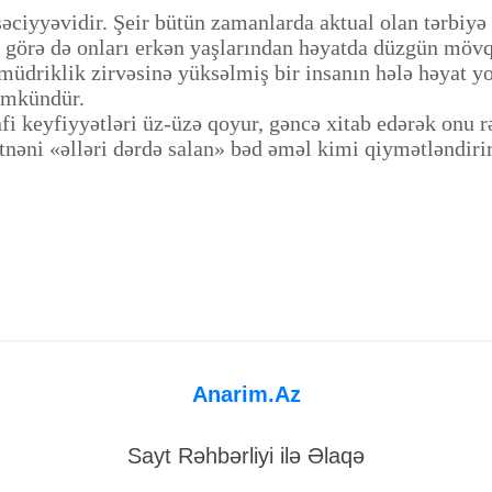
iyyəvidir. Şeir bütün zamanlarda aktual olan tərbiyə 
a görə də onları erkən yaşlarından həyatda düzgün möv
üdriklik zirvəsinə yüksəlmiş bir insanın hələ həyat yol
ümkündür.
yfiyyətləri üz-üzə qoyur, gəncə xitab edərək onu rəz
fitnəni «əlləri dərdə salan» bəd əməl kimi qiymətləndi
Anarim.Az
Sayt Rəhbərliyi ilə Əlaqə