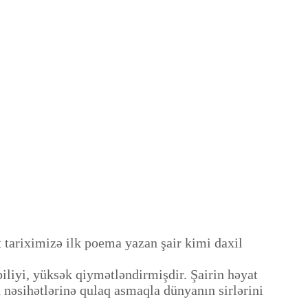
tariximizə ilk poema yazan şair kimi daxil
liyi, yüksək qiymətləndirmişdir. Şairin həyat
n nəsihətlərinə qulaq asmaqla dünyanın sirlərini