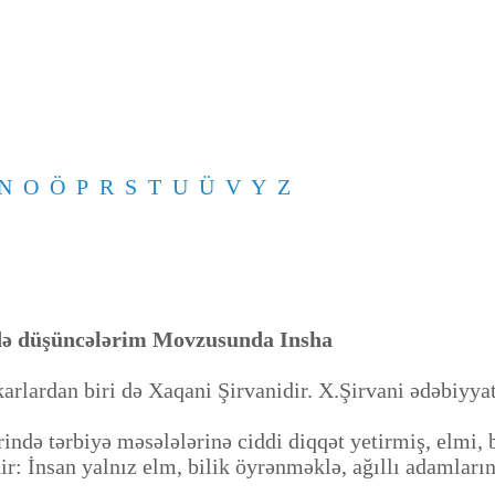
N
O
Ö
P
R
S
T
U
Ü
V
Y
Z
ədə düşüncələrim Movzusunda Insha
rdan biri də Xaqani Şirvanidir. X.Şirvani ədəbiyyat 
ə tərbiyə məsələlərinə ciddi diqqət yetirmiş, elmi, bi
ir: İnsan yalnız elm, bilik öyrənməklə, ağıllı adamları