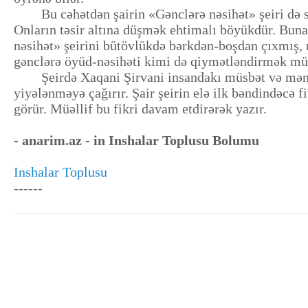
Bu cəhətdən şairin «Gənclərə nəsihət» şeiri də səc
Onların təsir altına düşmək ehtimalı böyükdür. Bun
nəsihət» şeirini bütövlükdə bərkdən-boşdan çıxmış, m
gənclərə öyüd-nəsihəti kimi də qiymətləndirmək m
Şeirdə Xaqani Şirvani insandakı müsbət və mənfi ke
yiyələnməyə çağırır. Şair şeirin elə ilk bəndindəcə 
görür. Müəllif bu fikri davam etdirərək yazır.
- anarim.az - in Inshalar Toplusu Bolumu
Inshalar Toplusu
------