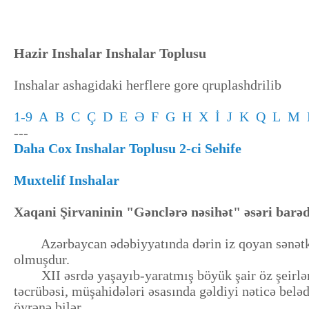
Hazir Inshalar Inshalar Toplusu
Inshalar ashagidaki herflere gore qruplashdrilib
1-9
A
B
C
Ç
D
E
Ə
F
G
H
X
İ
J
K
Q
L
M
---
Daha Cox Inshalar Toplusu 2-ci Sehife
Muxtelif Inshalar
Xaqani Şirvaninin "Gənclərə nəsihət" əsəri bar
Azərbaycan ədəbiyyatında dərin iz qoyan sənətkarla
olmuşdur.
XII əsrdə yaşayıb-yaratmış böyük şair öz şeirlərind
təcrübəsi, müşahidələri əsasında gəldiyi nəticə beləd
öyrənə bilər.