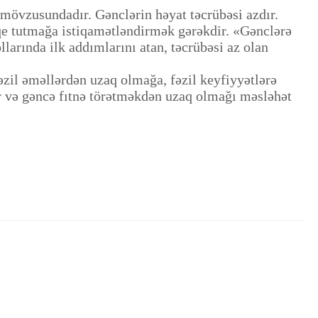
mövzusundadır. Gənclərin həyat təcrübəsi azdır.
qe tutmağa istiqamətləndirmək gərəkdir. «Gənclərə
larında ilk addımlarını atan, təcrübəsi az olan
il əməllərdən uzaq olmağa, fəzil keyfiyyətlərə
rir və gəncə fıtnə törətməkdən uzaq olmağı məsləhət