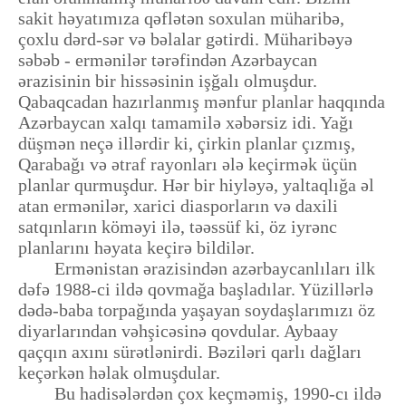
sakit həyatımıza qəflətən soxulan müharibə,
çoxlu dərd-sər və bəlalar gətirdi. Müharibəyə
səbəb - ermənilər tərəfindən Azərbaycan
ərazisinin bir hissəsinin işğalı olmuşdur.
Qabaqcadan hazırlanmış mənfur planlar haqqında
Azərbaycan xalqı tamamilə xəbərsiz idi. Yağı
düşmən neçə illərdir ki, çirkin planlar çızmış,
Qarabağı və ətraf rayonları ələ keçirmək üçün
planlar qurmuşdur. Hər bir hiyləyə, yaltaqlığa əl
atan ermənilər, xarici diasporların və daxili
satqınların köməyi ilə, təəssüf ki, öz iyrənc
planlarını həyata keçirə bildilər.
Ermənistan ərazisindən azərbaycanlıları ilk
dəfə 1988-ci ildə qovmağa başladılar. Yüzillərlə
dədə-baba torpağında yaşayan soydaşlarımızı öz
diyarlarından vəhşicəsinə qovdular. Aybaay
qaçqın axını sürətlənirdi. Bəziləri qarlı dağları
keçərkən həlak olmuşdular.
Bu hadisələrdən çox keçməmiş, 1990-cı ildə