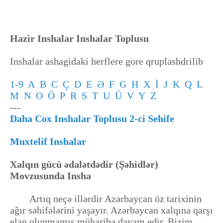
Hazir Inshalar Inshalar Toplusu
Inshalar ashagidaki herflere gore qruplashdrilib
1-9
A
B
C
Ç
D
E
Ə
F
G
H
X
İ
J
K
Q
L
M
N
O
Ö
P
R
S
T
U
Ü
V
Y
Z
---
Daha Cox Inshalar Toplusu 2-ci Sehife
Muxtelif Inshalar
Xalqın gücü ədalətdədir (Şəhidlər)
Movzusunda Insha
Artıq neçə illərdir Azərbaycan öz tarixinin
ağır səhifələrini yaşayır. Azərbaycan xalqına qarşı
elan olunmamış müharibə davam edir. Bizim