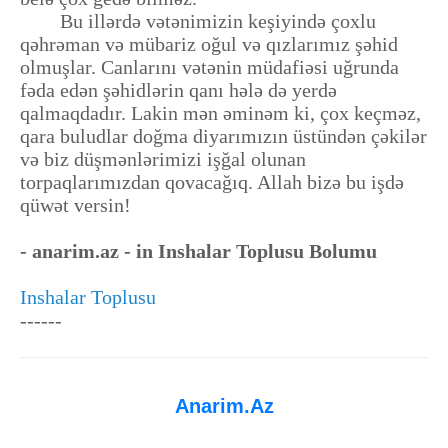
Bu illərdə vətənimizin keşiyində çoxlu
qəhrəman və mübariz oğul və qızlarımız şəhid
olmuşlar. Canlarını vətənin müdafiəsi uğrunda
fəda edən şəhidlərin qanı hələ də yerdə
qalmaqdadır. Lakin mən əminəm ki, çox keçməz,
qara buludlar doğma diyarımızın üstündən çəkilər
və biz düşmənlərimizi işğal olunan
torpaqlarımızdan qovacağıq. Allah bizə bu işdə
qüwət versin!
- anarim.az - in Inshalar Toplusu Bolumu
Inshalar Toplusu
------
Anarim.Az