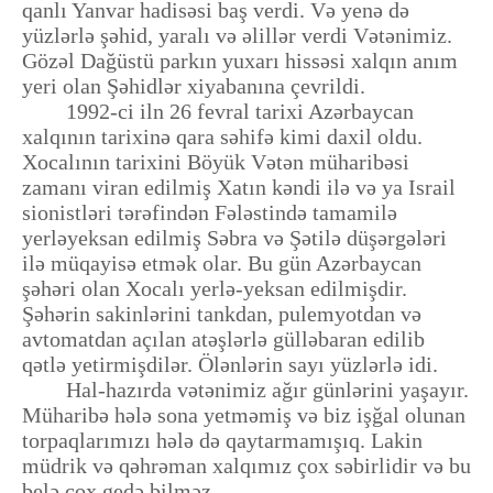
qanlı Yanvar hadisəsi baş verdi. Və yenə də
yüzlərlə şəhid, yaralı və əlillər verdi Vətənimiz.
Gözəl Dağüstü parkın yuxarı hissəsi xalqın anım
yeri olan Şəhidlər xiyabanına çevrildi.
1992-ci iln 26 fevral tarixi Azərbaycan
xalqının tarixinə qara səhifə kimi daxil oldu.
Xocalının tarixini Böyük Vətən müharibəsi
zamanı viran edilmiş Xatın kəndi ilə və ya Israil
sionistləri tərəfindən Fələstində tamamilə
yerləyeksan edilmiş Səbra və Şətilə düşərgələri
ilə müqayisə etmək olar. Bu gün Azərbaycan
şəhəri olan Xocalı yerlə-yeksan edilmişdir.
Şəhərin sakinlərini tankdan, pulemyotdan və
avtomatdan açılan atəşlərlə gülləbaran edilib
qətlə yetirmişdilər. Ölənlərin sayı yüzlərlə idi.
Hal-hazırda vətənimiz ağır günlərini yaşayır.
Müharibə hələ sona yetməmiş və biz işğal olunan
torpaqlarımızı hələ də qaytarmamışıq. Lakin
müdrik və qəhrəman xalqımız çox səbirlidir və bu
belə çox gedə bilməz.