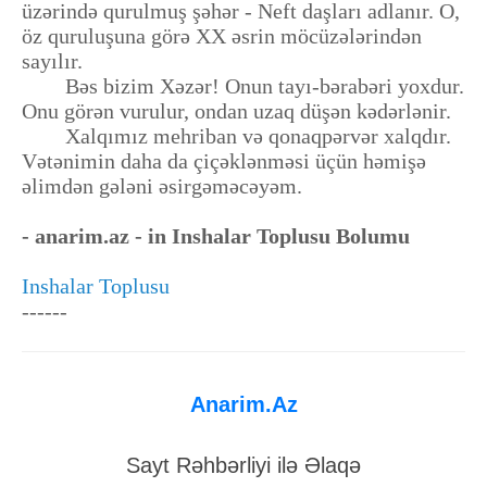
üzərində qurulmuş şəhər - Neft daşları adlanır. O,
öz quruluşuna görə XX əsrin möcüzələrindən
sayılır.
Bəs bizim Xəzər! Onun tayı-bərabəri yoxdur.
Onu görən vurulur, ondan uzaq düşən kədərlənir.
Xalqımız mehriban və qonaqpərvər xalqdır.
Vətənimin daha da çiçəklənməsi üçün həmişə
əlimdən gələni əsirgəməcəyəm.
- anarim.az - in Inshalar Toplusu Bolumu
Inshalar Toplusu
------
Anarim.Az
Sayt Rəhbərliyi ilə Əlaqə