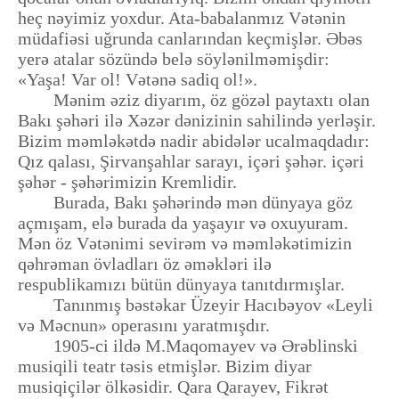
heç nəyimiz yoxdur. Ata-babalanmız Vətənin
müdafiəsi uğrunda canlarından keçmişlər. Əbəs
yerə atalar sözündə belə söylənilməmişdir:
«Yaşa! Var ol! Vətənə sadiq ol!».
Mənim əziz diyarım, öz gözəl paytaxtı olan
Bakı şəhəri ilə Xəzər dənizinin sahilində yerləşir.
Bizim məmləkətdə nadir abidələr ucalmaqdadır:
Qız qalası, Şirvanşahlar sarayı, içəri şəhər. içəri
şəhər - şəhərimizin Kremlidir.
Burada, Bakı şəhərində mən dünyaya göz
açmışam, elə burada da yaşayır və oxuyuram.
Mən öz Vətənimi sevirəm və məmləkətimizin
qəhrəman övladları öz əməkləri ilə
respublikamızı bütün dünyaya tanıtdırmışlar.
Tanınmış bəstəkar Üzeyir Hacıbəyov «Leyli
və Məcnun» operasını yaratmışdır.
1905-ci ildə M.Maqomayev və Ərəblinski
musiqili teatr təsis etmişlər. Bizim diyar
musiqiçilər ölkəsidir. Qara Qarayev, Fikrət