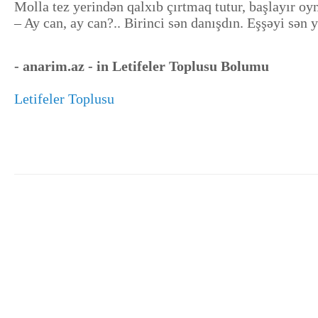
Molla tez yerindən qalxıb çırtmaq tutur, başlayır o
– Ay can, ay can?.. Birinci sən danışdın. Eşşəyi sən
- anarim.az - in Letifeler Toplusu Bolumu
Letifeler Toplusu