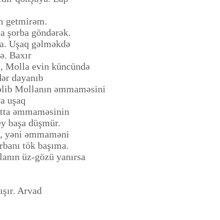
m getmirəm.
sa şorba göndərək.
aya. Uşaq gəlməkdə
ə. Baxır
 ki, Molla evin küncündə
dər dayanıb
 gəlib Mollanın əmmaməsini
ra uşaq
 hətta əmmaməsinin
ey başa düşmür.
 ki, yəni əmmaməni
orbanı tök başıma.
lanın üz-gözü yanırsa
ışır. Arvad