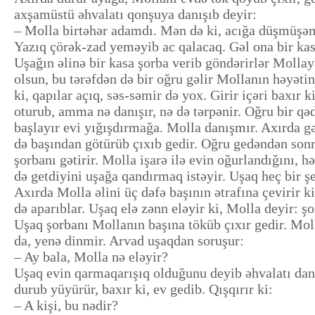
axşamüstü əhvalatı qonşuya danışıb deyir:
– Molla birtəhər adamdı. Mən də ki, acığa düşmüşə
Yazıq çörək-zad yeməyib ac qalacaq. Gəl ona bir ka
Uşağın əlinə bir kasa şorba verib göndərirlər Moll
olsun, bu tərəfdən də bir oğru gəlir Mollanın həyətin
ki, qapılar açıq, səs-səmir də yox. Girir içəri baxır
oturub, amma nə danışır, nə də tərpənir. Oğru bir qə
başlayır evi yığışdırmağa. Molla danışmır. Axırda
də başından götürüb çıxıb gedir. Oğru gedəndən son
şorbanı gətirir. Molla işarə ilə evin oğurlandığını,
də getdiyini uşağa qandırmaq istəyir. Uşaq heç bir ş
Axırda Molla əlini üç dəfə başının ətrafına çevirir
də aparıblar. Uşaq elə zənn eləyir ki, Molla deyir: ş
Uşaq şorbanı Mollanın başına töküb çıxır gedir. Mol
da, yenə dinmir. Arvad uşaqdan soruşur:
– Ay bala, Molla nə eləyir?
Uşaq evin qarmaqarışıq olduğunu deyib əhvalatı dan
durub yüyürür, baxır ki, ev gedib. Qışqırır ki:
– A kişi, bu nədir?