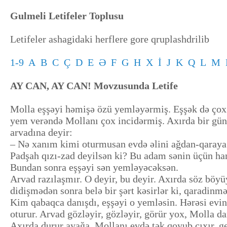
Gulmeli Letifeler Toplusu
Letifeler ashagidaki herflere gore qruplashdrilib
1-9
A
B
C
Ç
D
E
Ə
F
G
H
X
İ
J
K
Q
L
M
AY CAN, AY CAN! Movzusunda Letife
Molla eşşəyi həmişə özü yemləyərmiş. Eşşək də çox
yem verəndə Mollanı çox incidərmiş. Axırda bir gün
arvadına deyir:
– Nə xanım kimi oturmusan evdə əlini ağdan-qaray
Padşah qızı-zad deyilsən ki? Bu adam sənin üçün h
Bundan sonra eşşəyi sən yemləyəcəksən.
Arvad razılaşmır. O deyir, bu deyir. Axırda söz böy
didişmədən sonra belə bir şərt kəsirlər ki, qaradinmə
Kim qabaqca danışdı, eşşəyi o yemləsin. Hərəsi evi
oturur. Arvad gözləyir, gözləyir, görür yox, Molla 
Axırda durur ayağa, Mollanı evdə tək qoyub çıxır, g