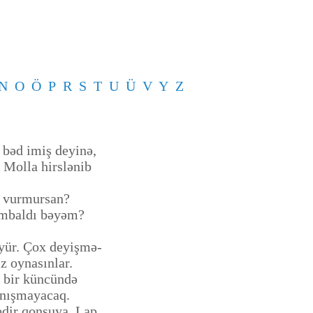
N
O
Ö
P
R
S
T
U
Ü
V
Y
Z
 bəd imiş deyinə,
 Molla hirslənib
a vurmursan?
ambaldı bəyəm?
üyür. Çox deyişmə-
z oynasınlar.
n bir küncündə
danışmayacaq.
edir qonşuya. Lap