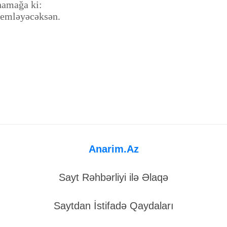
ynamağa ki:
 yemləyəcəksən.
Anarim.Az
Sayt Rəhbərliyi ilə Əlaqə
Saytdan İstifadə Qaydaları