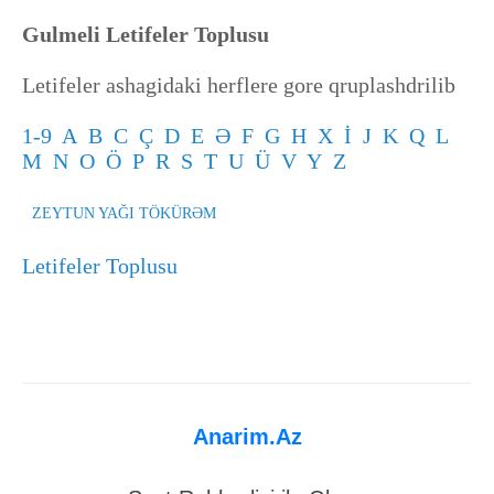
Gulmeli Letifeler Toplusu
Letifeler ashagidaki herflere gore qruplashdrilib
1-9
A
B
C
Ç
D
E
Ə
F
G
H
X
İ
J
K
Q
L
M
N
O
Ö
P
R
S
T
U
Ü
V
Y
Z
ZEYTUN YAĞI TÖKÜRƏM
Letifeler Toplusu
Anarim.Az