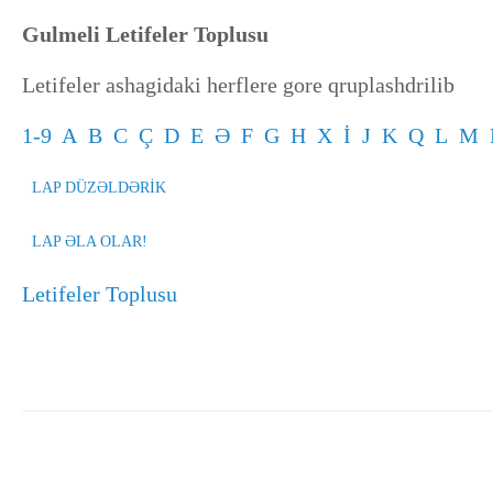
Gulmeli Letifeler Toplusu
Letifeler ashagidaki herflere gore qruplashdrilib
1-9
A
B
C
Ç
D
E
Ə
F
G
H
X
İ
J
K
Q
L
M
LAP DÜZƏLDƏRİK
LAP ƏLA OLAR!
Letifeler Toplusu