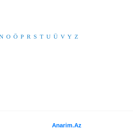
N
O
Ö
P
R
S
T
U
Ü
V
Y
Z
Anarim.Az