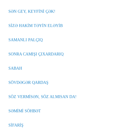
SƏN GEY, KEYFİNİ ÇƏK!
SİZƏ HAKİM TƏYİN ELƏYİB
SAMANLI PALÇIQ
SONRA CAMIŞI ÇIXARDARIQ
SABAH
SÖVDƏGƏR QARDAŞ
SÖZ VERMİSƏN, SÖZ ALMISAN DA!
SƏMİMİ SÖHBƏT
SİFARİŞ