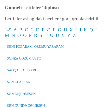
Gulmeli Letifeler Toplusu
Letifeler ashagidaki herflere gore qruplashdrilib
1-9
A
B
C
Ç
D
E
Ə
F
G
H
X
İ
J
K
Q
L
M
N
O
Ö
P
R
S
T
U
Ü
V
Y
Z
SƏNİ POZARAM, ÖZÜMÜ YAZARAM
SONRA GÖZÜM ÜSTƏ
SAQQAL İXTİYARI
SƏN ALARSAN
SƏN DİŞLƏMİSƏN
SƏN GÜNDƏ GƏLİRSƏN