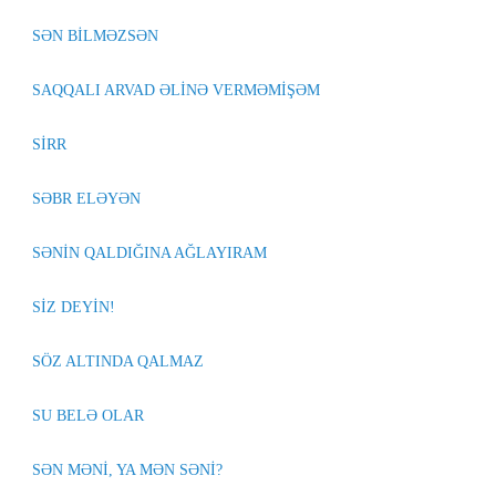
SƏN BİLMƏZSƏN
SAQQALI ARVAD ƏLİNƏ VERMƏMİŞƏM
SİRR
SƏBR ELƏYƏN
SƏNİN QALDIĞINA AĞLAYIRAM
SİZ DEYİN!
SÖZ ALTINDA QALMAZ
SU BELƏ OLAR
SƏN MƏNİ, YA MƏN SƏNİ?