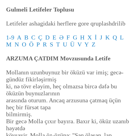
Gulmeli Letifeler Toplusu
Letifeler ashagidaki herflere gore qruplashdrilib
1-9
A
B
C
Ç
D
E
Ə
F
G
H
X
İ
J
K
Q
L
M
N
O
Ö
P
R
S
T
U
Ü
V
Y
Z
ARZUMA ÇATDIM Movzusunda Letife
Mollanın uzunbuynuz bir öküzü var imiş; gecə-
gündüz fikirləşirmiş
ki, nə tövr eləyim, heç olmazsa bircə dəfə bu
öküzün buynuzlarının
arasında oturum. Ancaq arzusuna çatmaq üçün
heç bir fürsət tapa
bilmirmiş.
Bir gecə Molla çıxır bayıra. Baxır ki, öküz uzanıb
həyətdə
kövşəyir. Molla öz-özünə: "Sən öləsən, lap