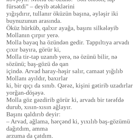
fürsətdi" – deyib ətəklərini
yığışdırır, tullanır öküzün başına, əyləşir iki
buynuzunun arasında.
Öküz hürküb, qalxır ayağa, başını silkələyib
Mollanın çırpır yerə.
Molla bayaq ha özündən gedir. Tappıltıya arvadı
çıxır bayıra, görür ki,
Molla tir-tap uzanıb yerə, nə özünü bilir, nə
sözünü; baş-gözü də qan
içində. Arvad haray-həşir salır, camaat yığılıb
Mollanı ayıldır, baxırlar
ki, bir qıçı da sınıb. Qərəz, kişini gətirib uzadırlar
yorğan-döşəyə.
Molla göz gəzdirib görür ki, arvadı bir tərəfdə
durub, xısın-xısın ağlayır.
Başını qaldırıb deyir:
– Arvad, ağlama, hərçənd ki, yıxılıb baş-gözümü
dağıtdım, amma
arzuma da çatdım.