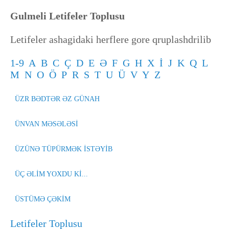
Gulmeli Letifeler Toplusu
Letifeler ashagidaki herflere gore qruplashdrilib
1-9
A
B
C
Ç
D
E
Ə
F
G
H
X
İ
J
K
Q
L
M
N
O
Ö
P
R
S
T
U
Ü
V
Y
Z
ÜZR BƏDTƏR ƏZ GÜNAH
ÜNVAN MƏSƏLƏSİ
ÜZÜNƏ TÜPÜRMƏK İSTƏYİB
ÜÇ ƏLİM YOXDU Kİ...
ÜSTÜMƏ ÇƏKİM
Letifeler Toplusu