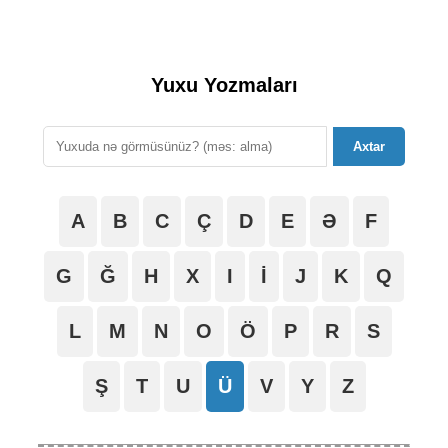
Yuxu Yozmaları
Axtar
A
B
C
Ç
D
E
Ə
F
G
Ğ
H
X
I
İ
J
K
Q
L
M
N
O
Ö
P
R
S
Ş
T
U
Ü
V
Y
Z