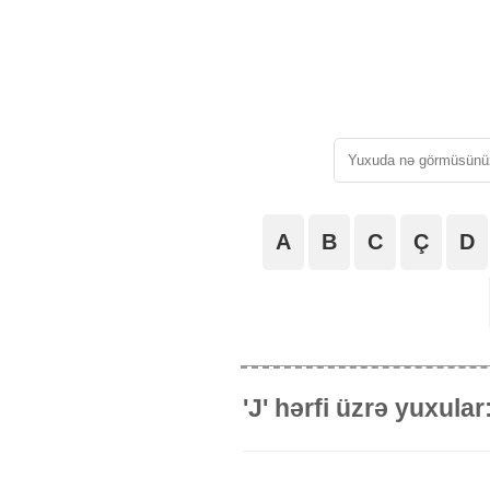
A
B
C
Ç
D
'J' hərfi üzrə yuxular