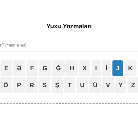
Yuxu Yozmaları
E
Ə
F
G
Ğ
H
X
I
İ
J
K
Ö
P
R
S
Ş
T
U
Ü
V
Y
Z
: