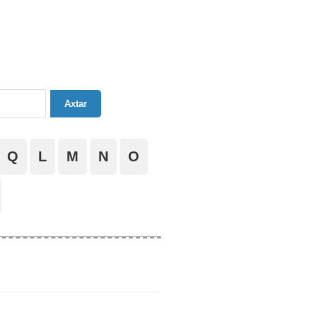
Axtar
Q
L
M
N
O