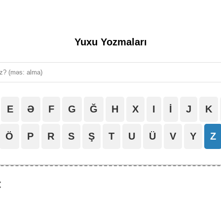
Yuxu Yozmaları
E
Ə
F
G
Ğ
H
X
I
İ
J
K
Ö
P
R
S
Ş
T
U
Ü
V
Y
Z
: