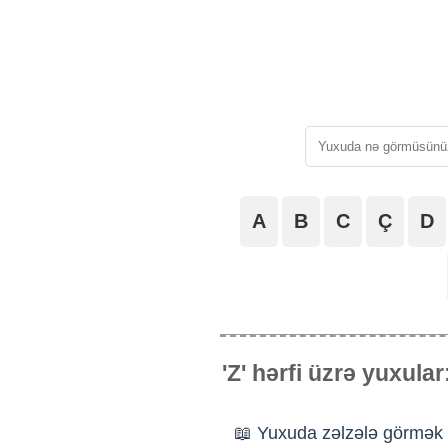
A
B
C
Ç
D
'Z' hərfi üzrə yuxular
📖 Yuxuda zəlzələ görmək