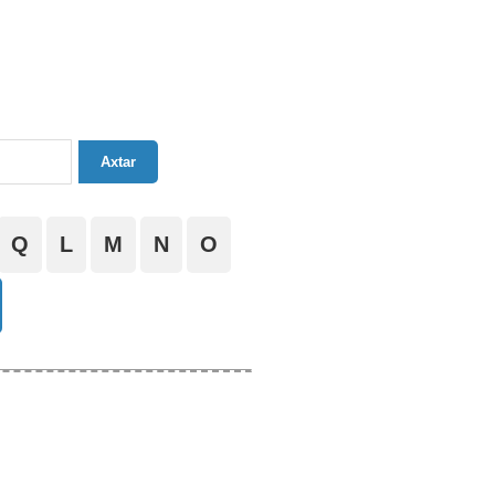
Axtar
Q
L
M
N
O