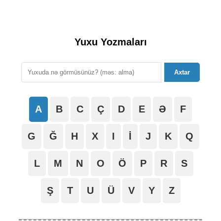
Yuxu Yozmaları
Axtar
A
B
C
Ç
D
E
Ə
F
G
Ğ
H
X
I
İ
J
K
Q
L
M
N
O
Ö
P
R
S
Ş
T
U
Ü
V
Y
Z