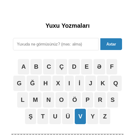
Yuxu Yozmaları
Axtar
A
B
C
Ç
D
E
Ə
F
G
Ğ
H
X
I
İ
J
K
Q
L
M
N
O
Ö
P
R
S
Ş
T
U
Ü
V
Y
Z